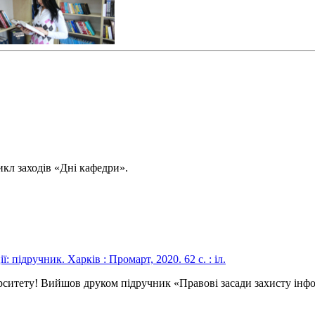
икл заходів «Дні кафедри».
верситету! Вийшов друком підручник «Правові засади захисту інф