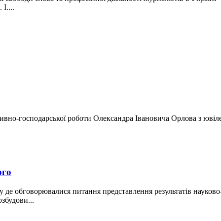
І....
ативно-господарської роботи Олександра Івановича Орлова з ю
ого
ету де обговорювалися питання представлення результатів науково
збудови...