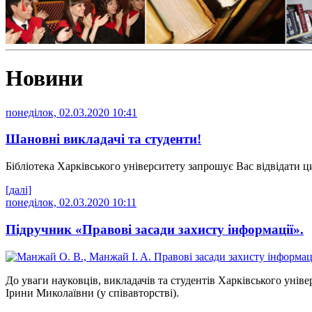
Новини
понеділок, 02.03.2020 10:41
Шановні викладачі та студенти!
Бібліотека Харківського університету запрошує Вас відвідати ц
[далі]
понеділок, 02.03.2020 10:11
Підручник «Правові засади захисту інформації».
До уваги науковців, викладачів та студентів Харківського уні
Ірини Миколаївни (у співавторстві).