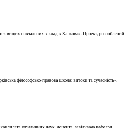
іотек вищих навчальних закладів Харкова». Проект, розроблений
арківська філософсько-правова школа: витоки та сучасність».
 кандидата юридичних наук, доцента, завідувача кафедри