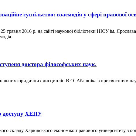
аційне суспільство: взаємодія у сфері правової ос
травня 2016 р. на сайті наукової бібліотеки НЮУ ім. Ярослава М
одія...
ступеня доктора філософських наук.
альних юридичних дисциплін В.О. Абашніка з присвоєнням наук
го доступу ХЕПУ
го складу Харківського економіко-правового університету з об