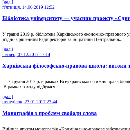
[далі]
п'ятниця, 14.06.2019 12:52
Бібліотека університету — учасник проекту «Єди
У травні 2019 р. бібліотека Харківського економіко-правового
згідно з рішенням Ради ректорів за ініціативи Центральної...
[далі]
четвер, 07.12.2017 17:14
Харківська філософсько-правова школа: витоки т
7 грудня 2017 р. в рамках Всеукраїнського тижня права біблі
В рамках заходу відбулася...
[далі]
понеділок, 23.01.2017 23:44
Монографія з проблем свободи слова
Вийшла друком монографія «Кримінально-правове забезпечення с