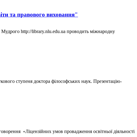
віти та правового виховання"
удрого http://library.nlu.edu.ua проводить міжнародну
ового ступеня доктора філософських наук. Презентацію-
говорення «Ліцензійних умов провадження освітньої діяльності