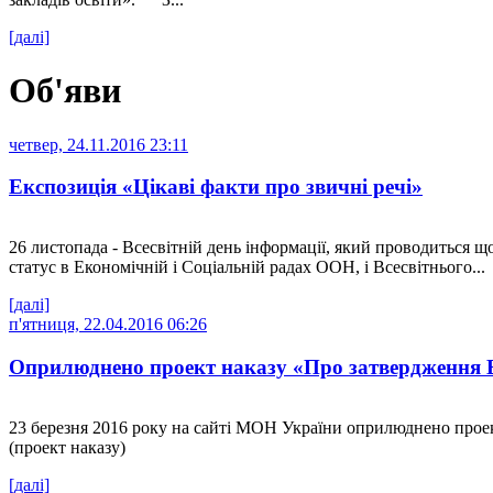
[далі]
Об'яви
четвер, 24.11.2016 23:11
Експозиція «Цікаві факти про звичні речі»
26 листопада - Всесвітній день інформації, який проводиться 
статус в Економічній і Соціальній радах ООН, і Всесвітнього...
[далі]
п'ятниця, 22.04.2016 06:26
Оприлюднено проект наказу «Про затвердження В
23 березня 2016 року на сайті МОН України оприлюднено прое
(проект наказу)
[далі]