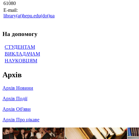
61080
E-mail:
library(at)hepu.edu(dot)ua
На допомогу
СТУДЕНТАМ
ВИКЛАДАЧАМ
НАУКОВЦЯМ
Архів
Архів Новини
Архів Події
Архів Об'яви
Архів Про цікаве