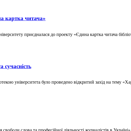
на картка читача»
 університету приєдналася до проекту «Єдина картка читача бібл
а сучасність
отекою університета було проведено відкритий захід на тему «Х
вободи слова та професійної діяльності журналістів в Україні»