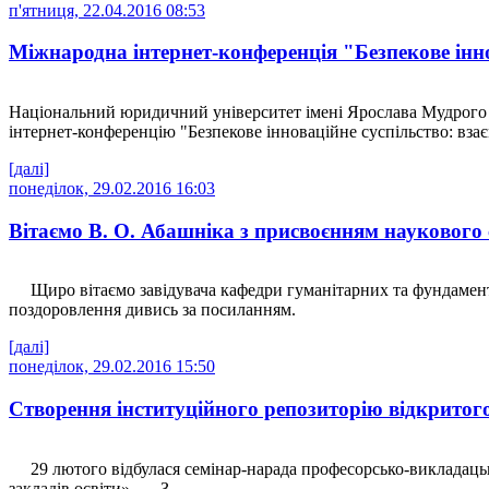
п'ятниця, 22.04.2016 08:53
Міжнародна інтернет-конференція "Безпекове іннов
Національний юридичний університет імені Ярослава Мудрого 25 
інтернет-конференцію "Безпекове інноваційне суспільство: взаєм
[далі]
понеділок, 29.02.2016 16:03
Вітаємо В. О. Абашніка з присвоєнням наукового 
Щиро вітаємо завідувача кафедри гуманітарних та фундамент
поздоровлення дивись за посиланням.
[далі]
понеділок, 29.02.2016 15:50
Створення інституційного репозиторію відкрито
29 лютого відбулася семінар-нарада професорсько-викладацько
закладів освіти». З...