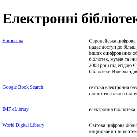
Електронні бібліоте
Europeana
Європейська цифрова б
надає доступ до більш н
інших оцифрованих об'
бібліотек, музеїв та і
2008 році під егідою Є
бібліотеки Нідерландів
Google Book Search
світова електронна ба
повнотекстового пошук
IMF eLibrary
електронна бібліотек
World Digital Library
Світова цифрова біблі
ініційований Бібліоте