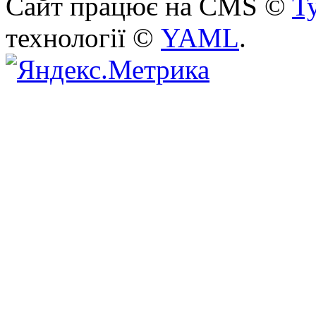
Сайт працює на CMS ©
T
технології ©
YAML
.