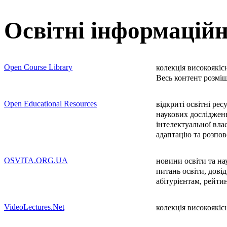
Освітні інформаційн
Open Course Library
колекція високоякіс
Весь контент розміщ
Open Educational Resources
відкриті освітні рес
наукових досліджень
інтелектуальної влас
адаптацію та розпо
OSVITA.ORG.UA
новини освіти та нау
питань освіти, дові
абітурієнтам, рейтин
VideoLectures.Net
колекція високоякісн