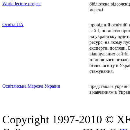
World lecture project
бібліотека відеолек
мережі.
Освіта.UA
провідний освітній 
сайті, повністю прис
на українську аудит
ресурс, на якому пуб
експертні погляди.
відвідуваних сайтів
зовнішнього незале
бізнес-освіту в Укра
стажування.
Освітянська Мережа України
представляє українс
з навчанням в Україн
Copyright 1997-2010 © ХЕП