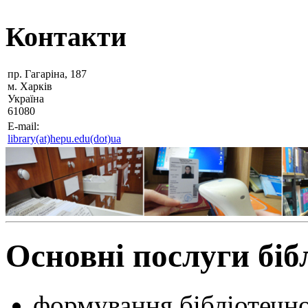
Контакти
пр. Гагаріна, 187
м. Харків
Україна
61080
E-mail:
library(at)hepu.edu(dot)ua
Основні послуги біб
формування бібліотечно