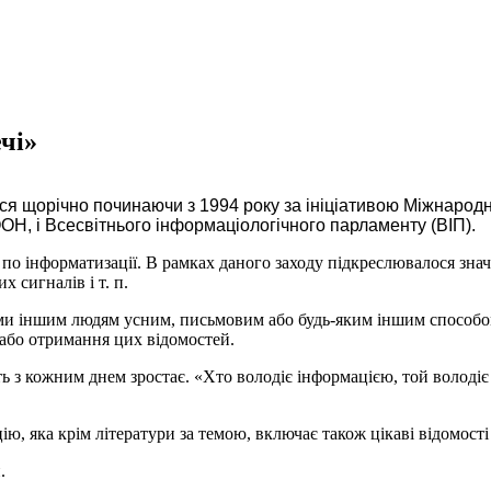
чі»
ься щорічно починаючи з 1994 року за ініціативою Міжнародн
ООН, і Всесвітнього інформаціологічного парламенту (ВІП).
 інформатизації. В рамках даного заходу підкреслювалося значен
 сигналів і т. п.
дьми іншим людям усним, письмовим або будь-яким іншим способо
 або отримання цих відомостей.
кість з кожним днем зростає. «Хто володіє інформацією, той волод
ю, яка крім літератури за темою, включає також цікаві відомості 
.