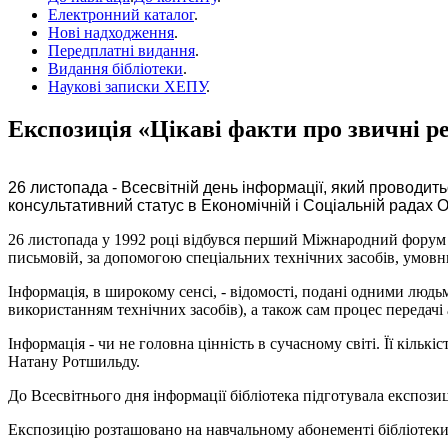
Електронний каталог
.
Нові надходження
.
Передплатні видання
.
Видання бібліотеки
.
Наукові записки ХЕПУ
.
Експозиція «Цікаві факти про звичні ре
26 листопада - Всесвітній день інформації, який проводит
консультативний статус в Економічній і Соціальній радах 
26 листопада у 1992 році відбувся перший Міжнародний форум по
письмовій, за допомогою спеціальних технічних засобів, умовних
Інформація, в широкому сенсі, - відомості, подані одними лю
використанням технічних засобів), а також сам процес передачі
Інформація - чи не головна цінність в сучасному світі. Її кіль
Натану Ротшильду.
До Всесвітнього дня інформації бібліотека підготувала експозиці
Експозицію розташовано на навчальному абонементі бібліотеки