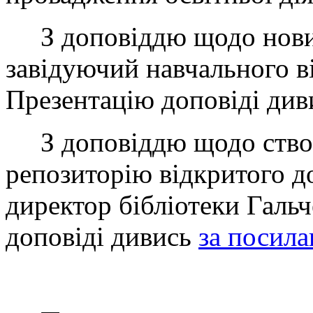
З доповіддю щодо нових
завідуючий навчального ві
Презентацію доповіді ди
З доповіддю щодо створ
репозиторію відкритого 
директор бібліотеки Гальч
доповіді дивись
за посил