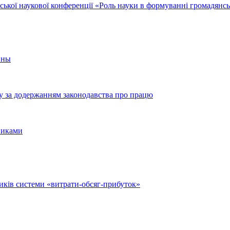
ської наукової конференції «Роль науки в формуванні громадянсь
ины
ду за додержанням законодавства про працю
никами
иків системи «витрати-обсяг-прибуток»