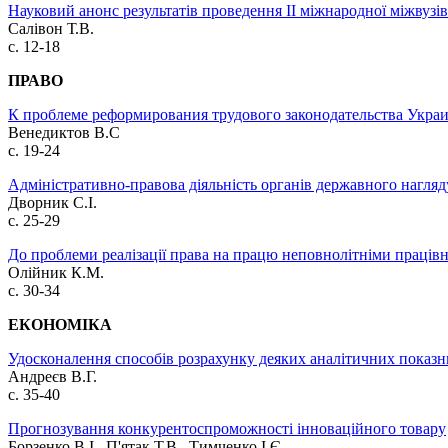
Науковий анонс результатів проведення II міжнародної міжвузів
Салівон Т.В.
с. 12-18
ПРАВО
К проблеме реформирования трудового законодательства Укра
Венедиктов В.С
с. 19-24
Адміністративно-правова діяльність органів державного нагля
Дворник С.І.
с. 25-29
До проблеми реалізації права на працю неповнолітніми праців
Олійник К.М.
с. 30-34
ЕКОНОМІКА
Удосконалення способів розрахунку деяких аналітичних показн
Андреєв В.Г.
с. 35-40
Прогнозування конкурентоспроможності інноваційного товару
Борзенко В.І., П'ятак Т.В., Тимченко І.Є.