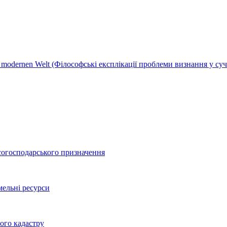
er modernen Welt (Філософські експлікації проблеми визнання у суч
согосподарського призначення
мельні ресурси
ого кадастру