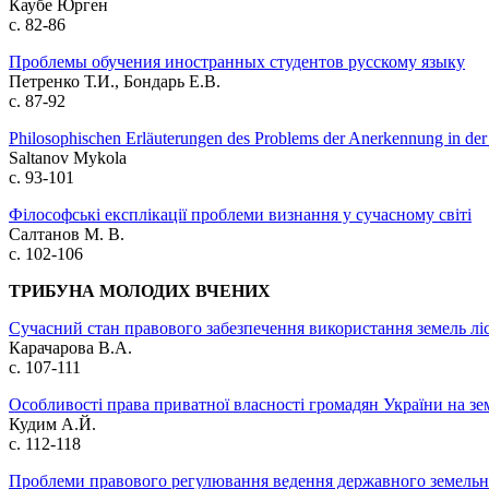
Каубе Юрген
с. 82-86
Проблемы обучения иностранных студентов русскому языку
Петренко Т.И., Бондарь Е.В.
с. 87-92
Philosophischen Erläuterungen des Problems der Anerkennung in d
Saltanov Mykola
с. 93-101
Філософські експлікації проблеми визнання у сучасному світі
Салтанов М. В.
с. 102-106
ТРИБУНА МОЛОДИХ ВЧЕНИХ
Сучасний стан правового забезпечення використання земель лі
Карачарова В.А.
с. 107-111
Особливості права приватної власності громадян України на зе
Кудим А.Й.
с. 112-118
Проблеми правового регулювання ведення державного земельн