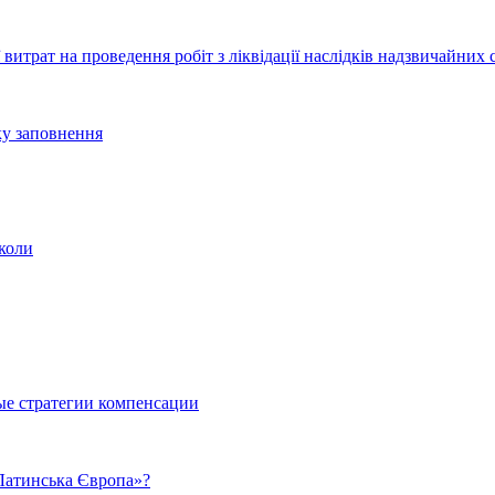
ї витрат на проведення робіт з ліквідації наслідків надзвичайних 
дку заповнення
школи
ые стратегии компенсации
 Латинська Європа»?