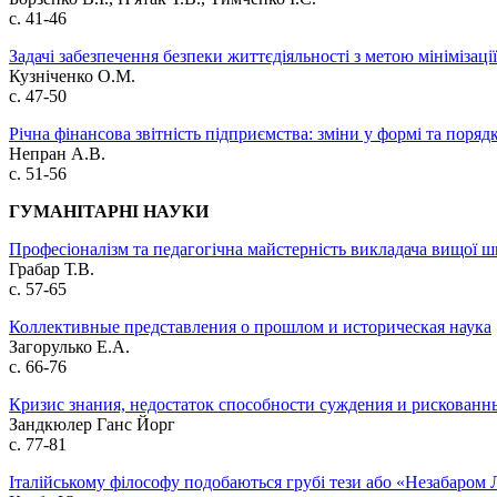
с. 41-46
Задачі забезпечення безпеки життєдіяльності з метою мінімізаці
Кузніченко О.М.
с. 47-50
Річна фінансова звітність підприємства: зміни у формі та поря
Непран А.В.
с. 51-56
ГУМАНІТАРНІ НАУКИ
Професіоналізм та педагогічна майстерність викладача вищої 
Грабар Т.В.
с. 57-65
Коллективные представления о прошлом и историческая наука
Загорулько Е.А.
с. 66-76
Кризис знания, недостаток способности суждения и рискованн
Зандкюлер Ганс Йорг
с. 77-81
Італійському філософу подобаються грубі тези або «Незабаром