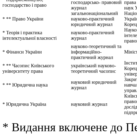
господарсько- правовий
права
господарство і право
журнал
наук 
загальнонаціональний
Націо
* ** Право України
науково-практичний
Україн
юридичний журнал
Корец
Науко
* Теорія і практика
науково-практичний
інтел
інтелектуальної власності
журнал
право
науково-теоретичний та
* Фінанси України
інформаційно-
Мініс
практичний журнал
Інстит
* ** Часопис Київського
український науково-
Корец
університету права
теоретичний часопис
уніве
Закри
науковий юридичний
* ** Юридична наука
навча
журнал
управ
Київс
право
* Юридична Україна
науковий журнал
дослі
підпр
* Видання включене до П