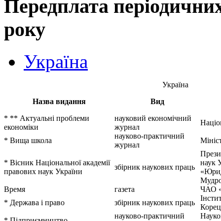
Передплата періодичних
року
Україна
Україна
Назва видання
Вид
* ** Актуальні проблеми
науковий економічний
Націо
економіки
журнал
науково-практичний
* Вища школа
Мініс
журнал
Прези
* Вісник Національної академії
наук 
збірник наукових праць
правових наук України
«Юрид
Мудр
Время
газета
ЧАО 
Інстит
* Держава і право
збірник наукових праць
Корец
науково-практичний
Науко
* Підприємництво,