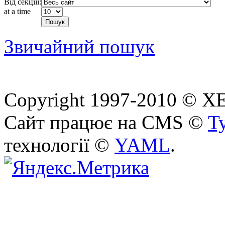
Від секціїї:
at a time
Звичайний пошук
Copyright 1997-2010 © ХЕП
Сайт працює на CMS ©
T
технології ©
YAML
.