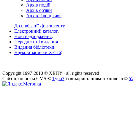
Архів подій
Архів об'яви
Архів Про цікаве
До навігації
.
До контенту
.
Електронний каталог
.
Нові надходження
.
Передплатні видання
.
Видання бібліотеки
.
Наукові записки ХЕПУ
.
Copyright 1997-2010 © ХЕПУ - all rights reserved
Сайт працює на CMS ©
Typo3
із використанням технології ©
Y